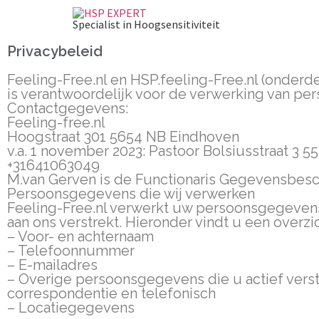
Specialist in Hoogsensitiviteit
Privacybeleid
Feeling-Free.nl en HSP.feeling-Free.nl (onderd
is verantwoordelijk voor de verwerking van p
Contactgegevens:
Feeling-free.nl
Hoogstraat 301 5654 NB Eindhoven
v.a. 1 november 2023: Pastoor Bolsiusstraat 3 
+31641063049
M.van Gerven is de Functionaris Gegevensbesche
Persoonsgegevens die wij verwerken
Feeling-Free.nl verwerkt uw persoonsgegevens
aan ons verstrekt. Hieronder vindt u een overz
– Voor- en achternaam
– Telefoonnummer
– E-mailadres
– Overige persoonsgegevens die u actief verst
correspondentie en telefonisch
– Locatiegegevens