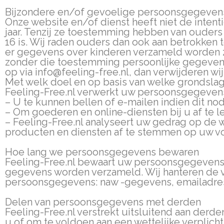
Bijzondere en/of gevoelige persoonsgegevens
Onze website en/of dienst heeft niet de inten
jaar. Tenzij ze toestemming hebben van ouders
16 is. Wij raden ouders dan ook aan betrokken t
er gegevens over kinderen verzameld worden zo
zonder die toestemming persoonlijke gegeven
op via info@feeling-free.nl, dan verwijderen wij
Met welk doel en op basis van welke grondsl
Feeling-Free.nl verwerkt uw persoonsgegeven
– U te kunnen bellen of e-mailen indien dit no
– Om goederen en online-diensten bij u af te l
– Feeling-Free.nl analyseert uw gedrag op de
producten en diensten af te stemmen op uw v
Hoe lang we persoonsgegevens bewaren
Feeling-Free.nl bewaart uw persoonsgegevens n
gegevens worden verzameld. Wij hanteren de v
persoonsgegevens: naw -gegevens, emailadres, te
Delen van persoonsgegevens met derden
Feeling-Free.nl verstrekt uitsluitend aan derde
u of om te voldoen aan een wettelijke verplicht