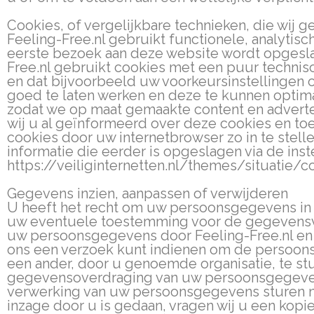
Cookies, of vergelijkbare technieken, die wij g
Feeling-Free.nl gebruikt functionele, analytisc
eerste bezoek aan deze website wordt opgesla
Free.nl gebruikt cookies met een puur technisc
en dat bijvoorbeeld uw voorkeursinstellinge
goed te laten werken en deze te kunnen optima
zodat we op maat gemaakte content en adverte
wij u al geïnformeerd over deze cookies en to
cookies door uw internetbrowser zo in te stell
informatie die eerder is opgeslagen via de inst
https://veiliginternetten.nl/themes/situatie/
Gegevens inzien, aanpassen of verwijderen
U heeft het recht om uw persoonsgegevens in te
uw eventuele toestemming voor de gegevensve
uw persoonsgegevens door Feeling-Free.nl en 
ons een verzoek kunt indienen om de persoons
een ander, door u genoemde organisatie, te stur
gegevensoverdraging van uw persoonsgegevens
verwerking van uw persoonsgegevens sturen naar
inzage door u is gedaan, vragen wij u een kopi