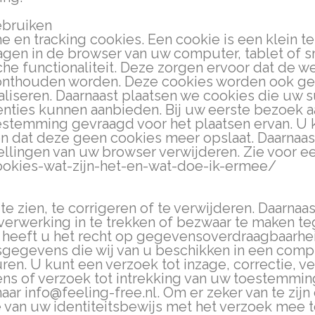
ebruiken
he en tracking cookies. Een cookie is een klein t
gen in de browser van uw computer, tablet of s
he functionaliteit. Deze zorgen ervoor dat de w
n onthouden worden. Deze cookies worden ook g
liseren. Daarnaast plaatsen we cookies die uw 
nties kunnen aanbieden. Bij uw eerste bezoek 
estemming gevraagd voor het plaatsen ervan. U 
en dat deze geen cookies meer opslaat. Daarnaas
ellingen van uw browser verwijderen. Zie voor ee
cookies-wat-zijn-het-en-wat-doe-ik-ermee/
 zien, te corrigeren of te verwijderen. Daarnaas
rwerking in te trekken of bezwaar te maken te
heeft u het recht op gegevensoverdraagbaarheid
gegevens die wij van u beschikken in een comp
en. U kunt een verzoek tot inzage, correctie, ve
 of verzoek tot intrekking van uw toestemmin
 info@feeling-free.nl. Om er zeker van te zijn 
e van uw identiteitsbewijs met het verzoek mee t