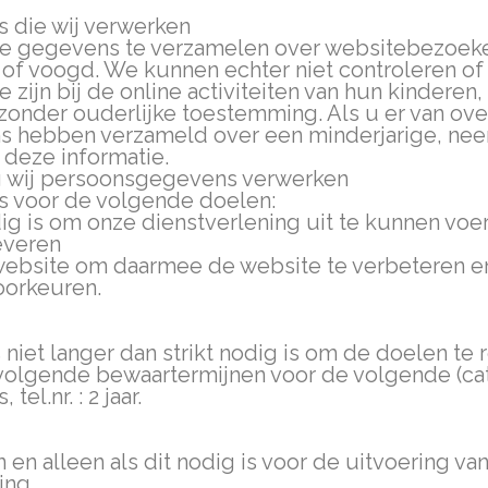
 die wij verwerken
tie gegevens te verzamelen over websitebezoeker
 of voogd. We kunnen echter niet controleren o
e zijn bij de online activiteiten van hun kindere
nder ouderlijke toestemming. Als u er van over
s hebben verzameld over een minderjarige, nee
 deze informatie.
ag wij persoonsgegevens verwerken
s voor de volgende doelen:
dig is om onze dienstverlening uit te kunnen voe
everen
 website om daarmee de website te verbeteren e
oorkeuren.
iet langer dan strikt nodig is om de doelen te 
olgende bewaartermijnen voor de volgende (cat
l.nr. : 2 jaar.
n en alleen als dit nodig is voor de uitvoering 
ing.