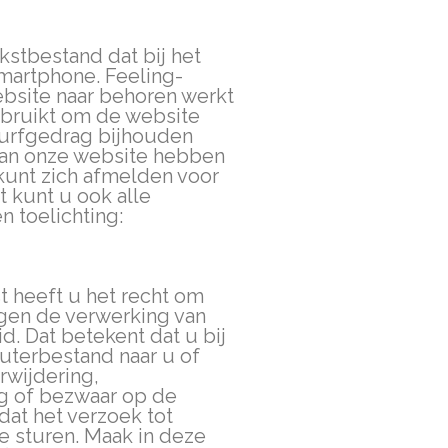
ekstbestand dat bij het
martphone. Feeling-
ebsite naar behoren werkt
ebruikt om de website
surfgedrag bijhouden
aan onze website hebben
kunt zich afmelden voor
t kunt u ook alle
n toelichting:
t heeft u het recht om
gen de verwerking van
. Dat betekent dat u bij
uterbestand naar u of
rwijdering,
g of bezwaar op de
dat het verzoek tot
e sturen. Maak in deze